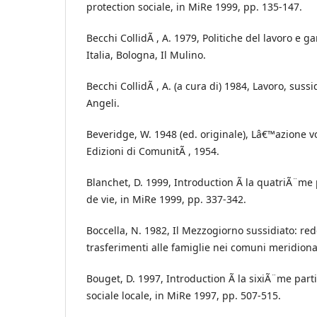
protection sociale, in MiRe 1999, pp. 135-147.
Becchi CollidÃ , A. 1979, Politiche del lavoro e g
Italia, Bologna, Il Mulino.
Becchi CollidÃ , A. (a cura di) 1984, Lavoro, suss
Angeli.
Beveridge, W. 1948 (ed. originale), Lâ€™azione vol
Edizioni di ComunitÃ , 1954.
Blanchet, D. 1999, Introduction Ã la quatriÃ¨me 
de vie, in MiRe 1999, pp. 337-342.
Boccella, N. 1982, Il Mezzogiorno sussidiato: red
trasferimenti alle famiglie nei comuni meridional
Bouget, D. 1997, Introduction Ã la sixiÃ¨me part
sociale locale, in MiRe 1997, pp. 507-515.