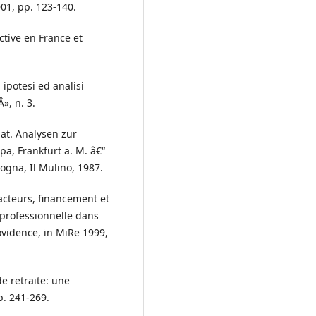
001, pp. 123-140.
ctive en France et
, ipotesi ed analisi
», n. 3.
at. Analysen zur
a, Frankfurt a. M. â€“
ologna, Il Mulino, 1987.
 acteurs, financement et
 professionnelle dans
vidence, in MiRe 1999,
e retraite: une
. 241-269.