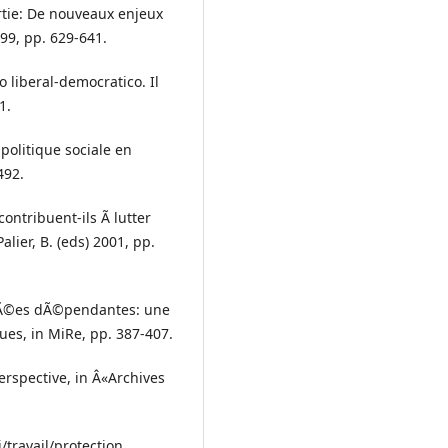
rtie: De nouveaux enjeux
999, pp. 629-641.
mo liberal-democratico. Il
1.
politique sociale en
492.
ontribuent-ils Ã lutter
alier, B. (eds) 2001, pp.
¢gÃ©es dÃ©pendantes: une
s, in MiRe, pp. 387-407.
Perspective, in Â«Archives
i/travail/protection