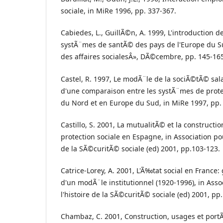
sociale, in MiRe 1996, pp. 337-367.
Cabiedes, L., GuillÃ©n, A. 1999, L'introduction d
systÃ¨mes de santÃ© des pays de l'Europe du S
des affaires socialesÂ», DÃ©cembre, pp. 145-16
Castel, R. 1997, Le modÃ¨le de la sociÃ©tÃ© sa
d'une comparaison entre les systÃ¨mes de prote
du Nord et en Europe du Sud, in MiRe 1997, pp.
Castillo, S. 2001, La mutualitÃ© et la construct
protection sociale en Espagne, in Association pou
de la SÃ©curitÃ© sociale (ed) 2001, pp.103-123.
Catrice-Lorey, A. 2001, L'Ã‰tat social en France
d'un modÃ¨le institutionnel (1920-1996), in Asso
l'histoire de la SÃ©curitÃ© sociale (ed) 2001, pp.
Chambaz, C. 2001, Construction, usages et port