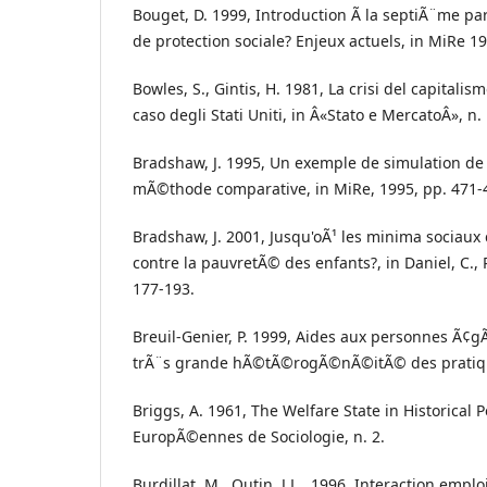
Bouget, D. 1999, Introduction Ã la septiÃ¨me pa
de protection sociale? Enjeux actuels, in MiRe 1
Bowles, S., Gintis, H. 1981, La crisi del capitalis
caso degli Stati Uniti, in Â«Stato e MercatoÂ», n. 
Bradshaw, J. 1995, Un exemple de simulation de 
mÃ©thode comparative, in MiRe, 1995, pp. 471-
Bradshaw, J. 2001, Jusqu'oÃ¹ les minima sociaux c
contre la pauvretÃ© des enfants?, in Daniel, C., P
177-193.
Breuil-Genier, P. 1999, Aides aux personnes Ã
trÃ¨s grande hÃ©tÃ©rogÃ©nÃ©itÃ© des pratique
Briggs, A. 1961, The Welfare State in Historical 
EuropÃ©ennes de Sociologie, n. 2.
Burdillat, M., Outin, J.L., 1996, Interaction emplo