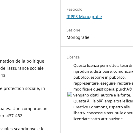
Fascicolo
IRPPS Monografie
Sezione
Monografie
Licenza
ntation de la politique
Questa licenza permette a terzi di
de l'assurance sociale
riprodurre, distribuire, comunicare
143.
pubblico, esporre in pubblico,
rappresentare, eseguire, recitare 
protection sociale, in
modificare quest'opera, purchÃ©
vengano citati l'autore e la fonte.
Questa Ã¨ la piÃ¹ ampia tra le lice
Creative Commons, rispetto alle
ociales. Une comparaison
libertÃ concesse a terzi sulle oper
pp. 437-452.
licenziate sotto attribuzione.
ociales scandinaves: le