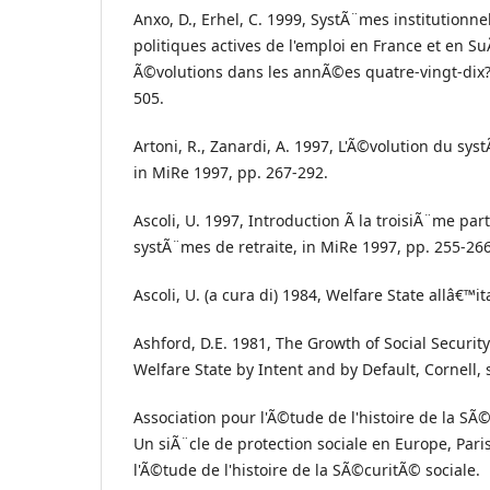
Anxo, D., Erhel, C. 1999, SystÃ¨mes institutionn
politiques actives de l'emploi en France et en S
Ã©volutions dans les annÃ©es quatre-vingt-dix?,
505.
Artoni, R., Zanardi, A. 1997, L'Ã©volution du syst
in MiRe 1997, pp. 267-292.
Ascoli, U. 1997, Introduction Ã la troisiÃ¨me par
systÃ¨mes de retraite, in MiRe 1997, pp. 255-266
Ascoli, U. (a cura di) 1984, Welfare State allâ€™it
Ashford, D.E. 1981, The Growth of Social Security
Welfare State by Intent and by Default, Cornell
Association pour l'Ã©tude de l'histoire de la SÃ©
Un siÃ¨cle de protection sociale en Europe, Pari
l'Ã©tude de l'histoire de la SÃ©curitÃ© sociale.