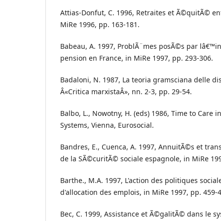
Attias-Donfut, C. 1996, Retraites et Ã©quitÃ© e
MiRe 1996, pp. 163-181.
Babeau, A. 1997, ProblÃ¨mes posÃ©s par lâ€™in
pension en France, in MiRe 1997, pp. 293-306.
Badaloni, N. 1987, La teoria gramsciana delle di
Â«Critica marxistaÂ», nn. 2-3, pp. 29-54.
Balbo, L., Nowotny, H. (eds) 1986, Time to Care
Systems, Vienna, Eurosocial.
Bandres, E., Cuenca, A. 1997, AnnuitÃ©s et tran
de la SÃ©curitÃ© sociale espagnole, in MiRe 199
Barthe., M.A. 1997, L'action des politiques soci
d'allocation des emplois, in MiRe 1997, pp. 459-
Bec, C. 1999, Assistance et Ã©galitÃ© dans le s