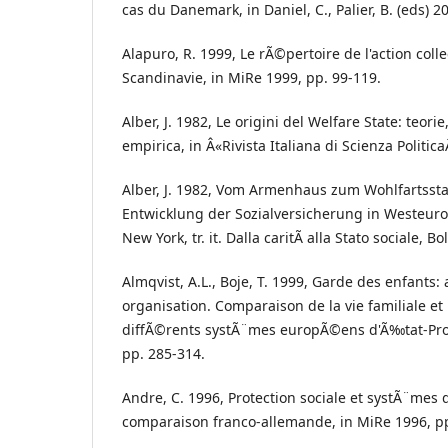
cas du Danemark, in Daniel, C., Palier, B. (eds) 2
Alapuro, R. 1999, Le rÃ©pertoire de l'action colle
Scandinavie, in MiRe 1999, pp. 99-119.
Alber, J. 1982, Le origini del Welfare State: teorie
empirica, in Â«Rivista Italiana di Scienza PoliticaÂ
Alber, J. 1982, Vom Armenhaus zum Wohlfartssta
Entwicklung der Sozialversicherung in Westeurop
New York, tr. it. Dalla caritÃ alla Stato sociale, B
Almqvist, A.L., Boje, T. 1999, Garde des enfants:
organisation. Comparaison de la vie familiale et
diffÃ©rents systÃ¨mes europÃ©ens d'Ã‰tat-Pro
pp. 285-314.
Andre, C. 1996, Protection sociale et systÃ¨mes d
comparaison franco-allemande, in MiRe 1996, pp