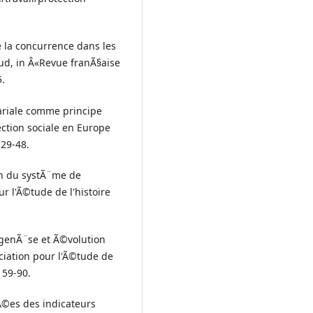
e la concurrence dans les
ud, in Â«Revue franÃ§aise
5.
lariale comme principe
ction sociale en Europe
 29-48.
ion du systÃ¨me de
r l'Ã©tude de l'histoire
: genÃ¨se et Ã©volution
ciation pour l'Ã©tude de
 59-90.
Ã©es des indicateurs