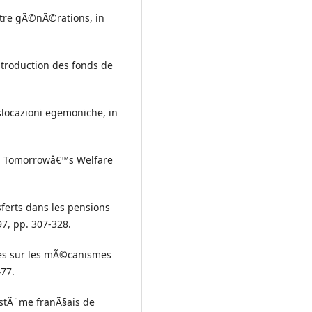
ntre gÃ©nÃ©rations, in
troduction des fonds de
slocazioni egemoniche, in
 in Tomorrowâ€™s Welfare
sferts dans les pensions
7, pp. 307-328.
ales sur les mÃ©canismes
477.
ystÃ¨me franÃ§ais de