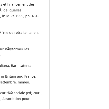
els et financement des
uÃ¨de: quelles
 in MiRe 1999, pp. 481-
Ã¨me de retraite italien,
tie: RÃ©former les
.
aliana, Bari, Laterza.
 in Britain and France:
, settembre, mimeo.
curitÃ© sociale (ed) 2001,
s, Association pour