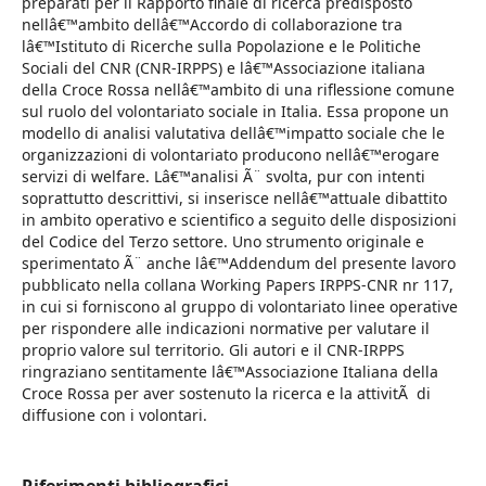
preparati per il Rapporto finale di ricerca predisposto
nellâ€™ambito dellâ€™Accordo di collaborazione tra
lâ€™Istituto di Ricerche sulla Popolazione e le Politiche
Sociali del CNR (CNR-IRPPS) e lâ€™Associazione italiana
della Croce Rossa nellâ€™ambito di una riflessione comune
sul ruolo del volontariato sociale in Italia. Essa propone un
modello di analisi valutativa dellâ€™impatto sociale che le
organizzazioni di volontariato producono nellâ€™erogare
servizi di welfare. Lâ€™analisi Ã¨ svolta, pur con intenti
soprattutto descrittivi, si inserisce nellâ€™attuale dibattito
in ambito operativo e scientifico a seguito delle disposizioni
del Codice del Terzo settore. Uno strumento originale e
sperimentato Ã¨ anche lâ€™Addendum del presente lavoro
pubblicato nella collana Working Papers IRPPS-CNR nr 117,
in cui si forniscono al gruppo di volontariato linee operative
per rispondere alle indicazioni normative per valutare il
proprio valore sul territorio. Gli autori e il CNR-IRPPS
ringraziano sentitamente lâ€™Associazione Italiana della
Croce Rossa per aver sostenuto la ricerca e la attivitÃ di
diffusione con i volontari.