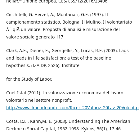
nellâ€™Unione europea, CES/CSS/12/2016/23406.
Cicchitelli, G. Herzel, A., Montanari, G.E. (1997). Il
campionamento statistico, Bologna, Il Mulino. Il volontariato
Ã¨ giÃ un valore. Proposta di analisi e misurazione del
valore sociale generato 117
Clark, A.E., Diener, E., Georgellis, Y., Lucas, R.E. (2003). Lags
and leads in life satisfaction: a test of the baseline
hypothesis. (IZA DP, 2526). Institute
for the Study of Labor.
Cnel-Istat (2011). La valorizzazione economica del lavoro
volontario nel settore nonprofit.
http://www.ilmondounito.com/Ricer_20Valoriz_20Lav_20Volont.p
Costa, D.L., Kahn,M. E. (2003). Understanding The American
Decline n Social Capital, 1952-1998. Kyklos, 56(1), 17-46.