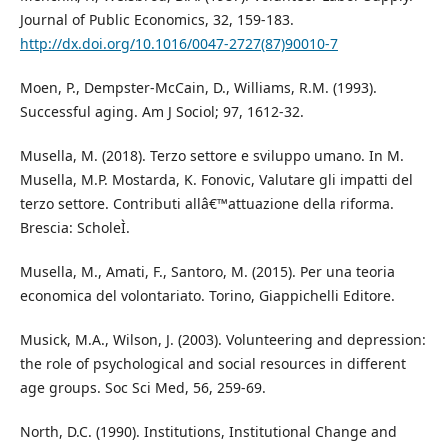
Journal of Public Economics, 32, 159-183.
http://dx.doi.org/10.1016/0047-2727(87)90010-7
Moen, P., Dempster-McCain, D., Williams, R.M. (1993).
Successful aging. Am J Sociol; 97, 1612-32.
Musella, M. (2018). Terzo settore e sviluppo umano. In M.
Musella, M.P. Mostarda, K. Fonovic, Valutare gli impatti del
terzo settore. Contributi allâ€™attuazione della riforma.
Brescia: ScholeÌ.
Musella, M., Amati, F., Santoro, M. (2015). Per una teoria
economica del volontariato. Torino, Giappichelli Editore.
Musick, M.A., Wilson, J. (2003). Volunteering and depression:
the role of psychological and social resources in different
age groups. Soc Sci Med, 56, 259-69.
North, D.C. (1990). Institutions, Institutional Change and