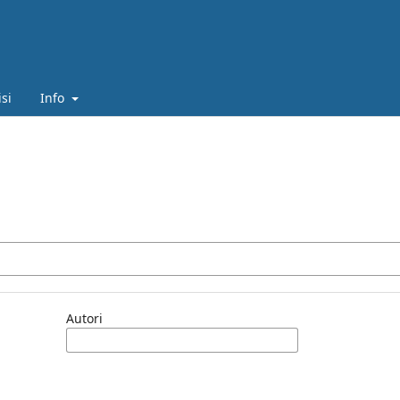
isi
Info
Autori